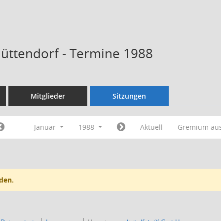
Hüttendorf - Termine 1988
Mitglieder
Sitzungen
Januar
1988
Aktuell
Gremium au
den.