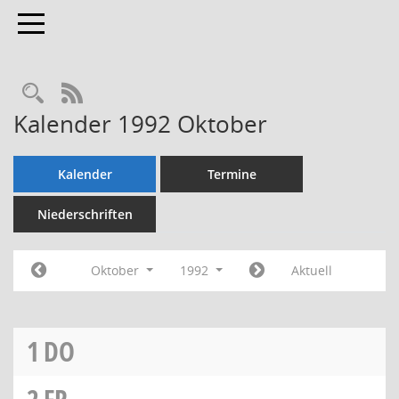
Toggle navigation
Rechercheauswahl
RSS-Feed
Kalender 1992 Oktober
Kalender
Termine
Niederschriften
Oktober
1992
Aktuell
1
DO