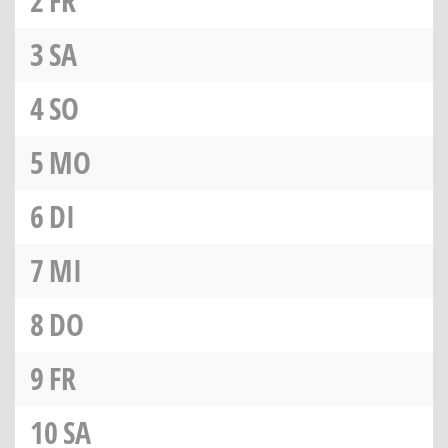
2
FR
3
SA
4
SO
5
MO
6
DI
7
MI
8
DO
9
FR
10
SA