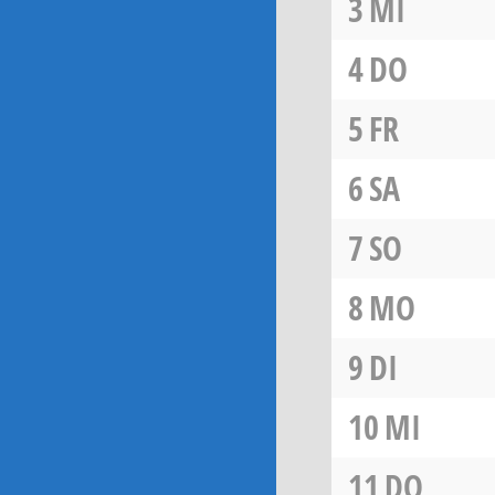
3
MI
4
DO
5
FR
6
SA
7
SO
8
MO
9
DI
10
MI
11
DO