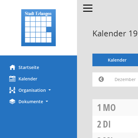
Toggle navigation
Kalender 1
Kalender
Startseite
Kalender
Dezember
Organisation
Dokumente
1
MO
2
DI