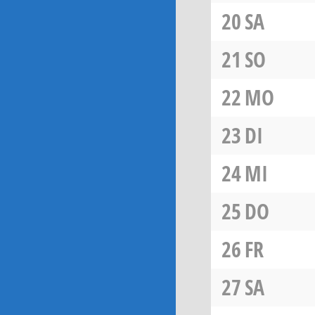
20
SA
21
SO
22
MO
23
DI
24
MI
25
DO
26
FR
27
SA