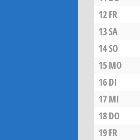
12
FR
13
SA
14
SO
15
MO
16
DI
17
MI
18
DO
19
FR