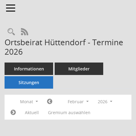
Toggle navigation
Rechercheauswahl
RSS-Feed
Ortsbeirat Hüttendorf - Termine
2026
Informationen
Mitglieder
Sitzungen
Monat
Februar
2026
Aktuell
Gremium auswählen