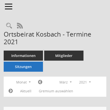
Toggle navigation
Rechercheauswahl
RSS-Feed
Ortsbeirat Kosbach - Termine
2021
Informationen
Mitglieder
Sitzungen
Monat
März
2021
Aktuell
Gremium auswählen