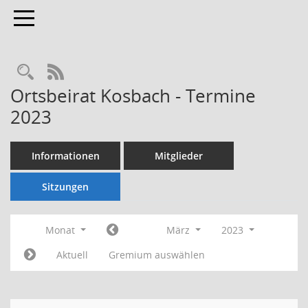
Toggle navigation
Rechercheauswahl
RSS-Feed
Ortsbeirat Kosbach - Termine
2023
Informationen
Mitglieder
Sitzungen
Monat
März
2023
Aktuell
Gremium auswählen