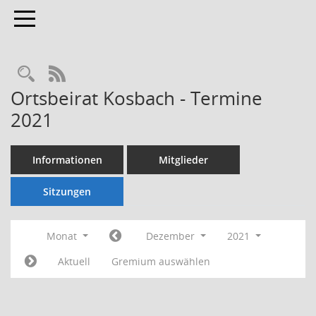
Toggle navigation
Rechercheauswahl
RSS-Feed
Ortsbeirat Kosbach - Termine
2021
Informationen
Mitglieder
Sitzungen
Monat
Dezember
2021
Aktuell
Gremium auswählen