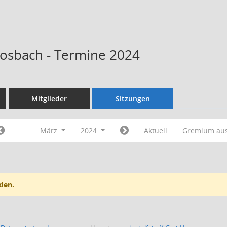
Kosbach - Termine 2024
Mitglieder
Sitzungen
März
2024
Aktuell
Gremium au
den.