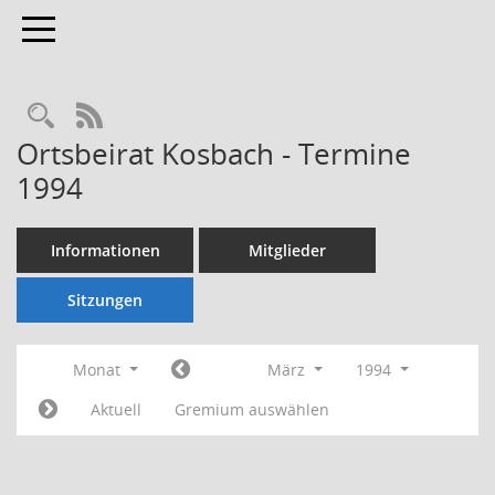
Toggle navigation
Rechercheauswahl
RSS-Feed
Ortsbeirat Kosbach - Termine
1994
Informationen
Mitglieder
Sitzungen
Monat
März
1994
Aktuell
Gremium auswählen