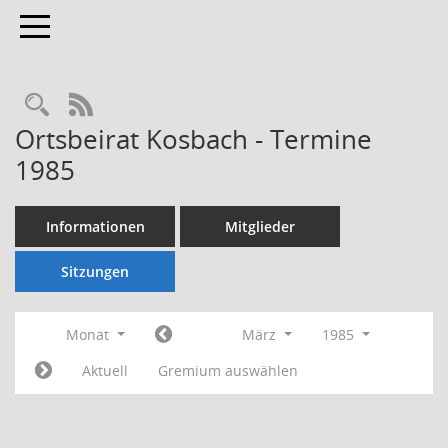
Toggle navigation
Rechercheauswahl
RSS-Feed
Ortsbeirat Kosbach - Termine
1985
Informationen
Mitglieder
Sitzungen
Monat
März
1985
Aktuell
Gremium auswählen