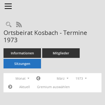
Toggle navigation
Rechercheauswahl
RSS-Feed
Ortsbeirat Kosbach - Termine
1973
Informationen
Mitglieder
Sitzungen
Monat
März
1973
Aktuell
Gremium auswählen