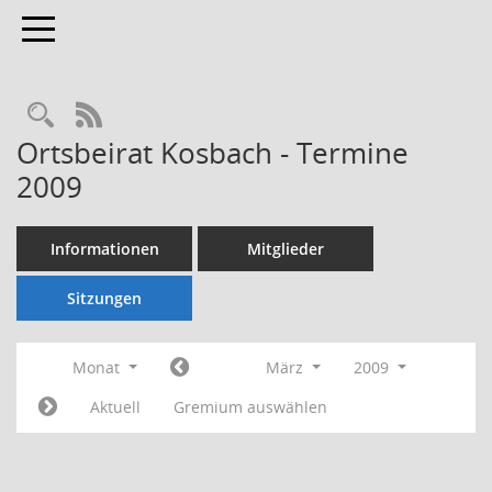
Toggle navigation
Rechercheauswahl
RSS-Feed
Ortsbeirat Kosbach - Termine
2009
Informationen
Mitglieder
Sitzungen
Monat
März
2009
Aktuell
Gremium auswählen