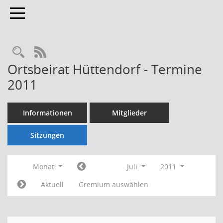
Toggle navigation
Rechercheauswahl
RSS-Feed
Ortsbeirat Hüttendorf - Termine
2011
Informationen
Mitglieder
Sitzungen
Monat
Juli
2011
Aktuell
Gremium auswählen