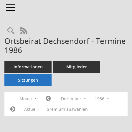
Toggle navigation
Rechercheauswahl
RSS-Feed
Ortsbeirat Dechsendorf - Termine
1986
Informationen
Mitglieder
Sitzungen
Monat
Dezember
1986
Aktuell
Gremium auswählen