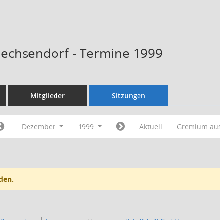
Dechsendorf - Termine 1999
Mitglieder
Sitzungen
Dezember
1999
Aktuell
Gremium au
den.