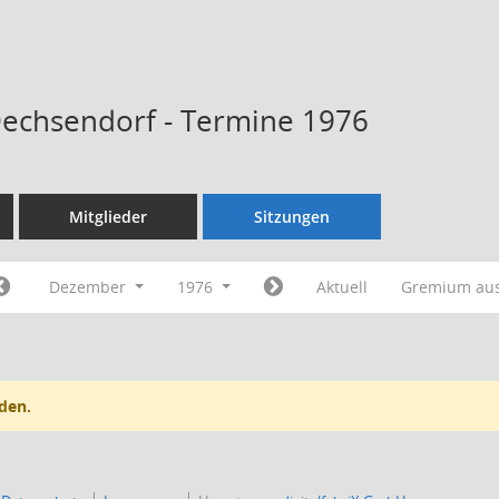
Dechsendorf - Termine 1976
Mitglieder
Sitzungen
Dezember
1976
Aktuell
Gremium au
den.