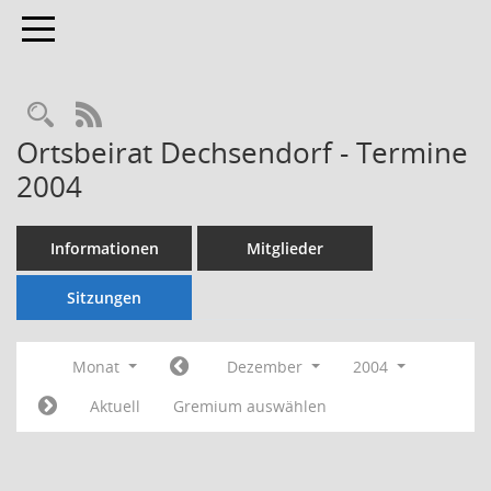
Toggle navigation
Rechercheauswahl
RSS-Feed
Ortsbeirat Dechsendorf - Termine
2004
Informationen
Mitglieder
Sitzungen
Monat
Dezember
2004
Aktuell
Gremium auswählen