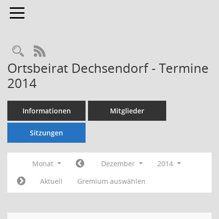
Toggle navigation
Rechercheauswahl
RSS-Feed
Ortsbeirat Dechsendorf - Termine
2014
Informationen
Mitglieder
Sitzungen
Monat
Dezember
2014
Aktuell
Gremium auswählen