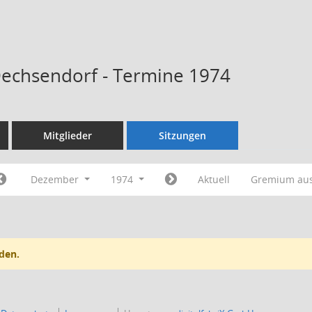
Dechsendorf - Termine 1974
Mitglieder
Sitzungen
Dezember
1974
Aktuell
Gremium au
den.