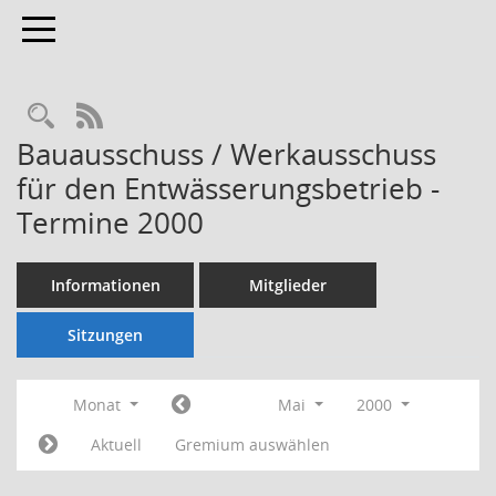
Toggle navigation
Rechercheauswahl
RSS-Feed
Bauausschuss / Werkausschuss
für den Entwässerungsbetrieb -
Termine 2000
Informationen
Mitglieder
Sitzungen
Monat
Mai
2000
Aktuell
Gremium auswählen