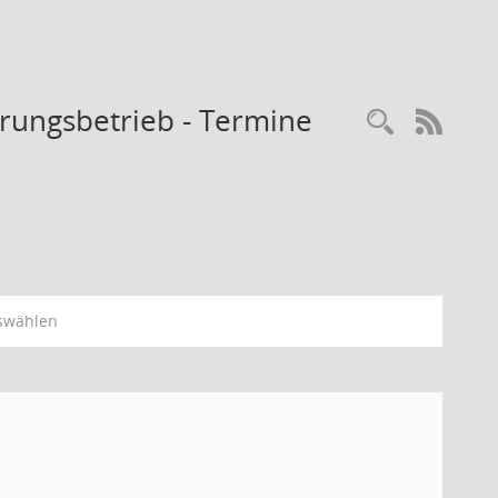
rungsbetrieb - Termine
Recherc
RSS-
swählen