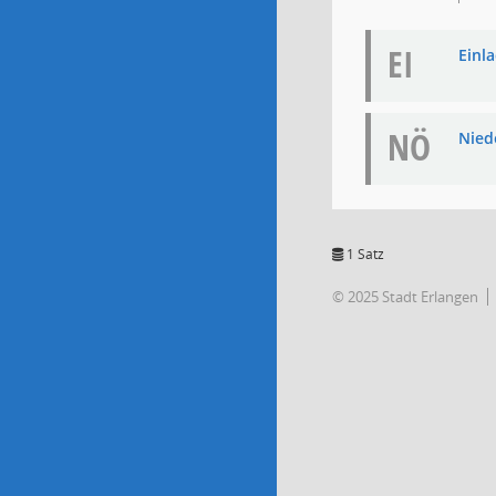
EI
Einla
NÖ
Niede
1 Satz
© 2025 Stadt Erlangen