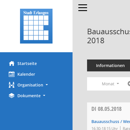
Toggle navigation
Bauausschus
2018
Startseite
Informationen
Kalender
Monat
Organisation
Dokumente
DI
08.05.2018
Bauausschuss / We
16:30-18:15 Uhr
Rats