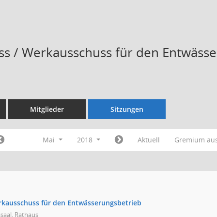
s / Werkausschuss für den Entwässe
Mitglieder
Sitzungen
Mai
2018
Aktuell
Gremium au
rkausschuss für den Entwässerungsbetrieb
saal, Rathaus