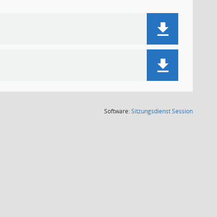
(Wird in
Software:
Sitzungsdienst
Session