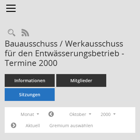
Toggle navigation
Rechercheauswahl
RSS-Feed
Bauausschuss / Werkausschuss
für den Entwässerungsbetrieb -
Termine 2000
Informationen
Mitglieder
Sitzungen
Monat
Oktober
2000
Aktuell
Gremium auswählen