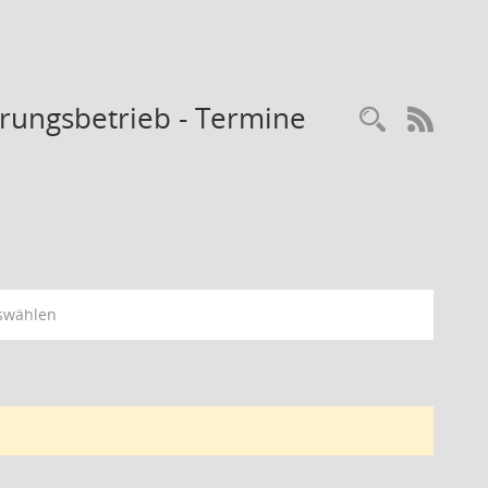
rungsbetrieb - Termine
Recherc
RSS-
swählen