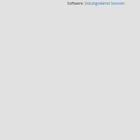
(Wird in
Software:
Sitzungsdienst
Session