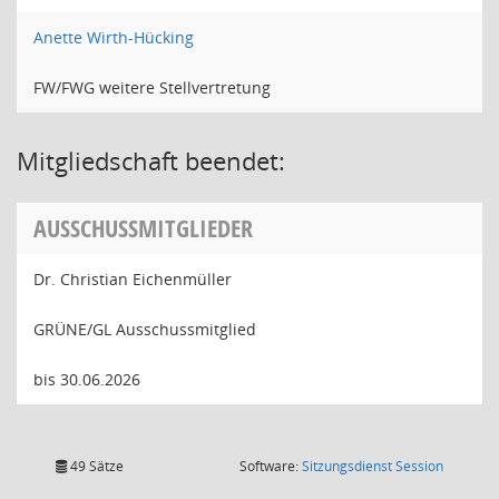
Anette Wirth-Hücking
FW/FWG weitere Stellvertretung
Mitgliedschaft beendet:
AUSSCHUSSMITGLIEDER
Dr. Christian Eichenmüller
GRÜNE/GL Ausschussmitglied
bis 30.06.2026
(Wird in
49 Sätze
Software:
Sitzungsdienst
Session