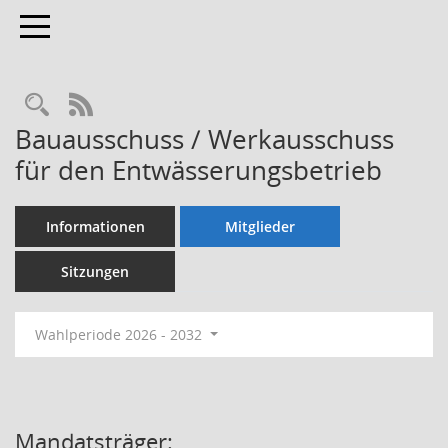
Toggle navigation
Rechercheauswahl
RSS-Feed
Bauausschuss / Werkausschuss
für den Entwässerungsbetrieb
Informationen
Mitglieder
Sitzungen
Wahlperiode 2026 - 2032
Mandatsträger: