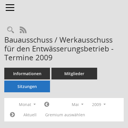
Toggle navigation
Rechercheauswahl
RSS-Feed
Bauausschuss / Werkausschuss
für den Entwässerungsbetrieb -
Termine 2009
Informationen
Mitglieder
Sitzungen
Monat
Mai
2009
Aktuell
Gremium auswählen