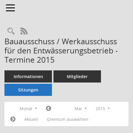
Toggle navigation
Rechercheauswahl
RSS-Feed
Bauausschuss / Werkausschuss
für den Entwässerungsbetrieb -
Termine 2015
Informationen
Mitglieder
Sitzungen
Monat
Mai
2015
Aktuell
Gremium auswählen