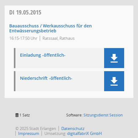
DI
19.05.2015
Bauausschuss / Werkausschuss für den
Entwässerungsbetrieb
16:15-17:50 Uhr
Ratssaal, Rathaus
Einladung -öffentlich-
Niederschrift -öffentlich-
(Wird in
1 Satz
Software:
Sitzungsdienst
Session
© 2025 Stadt Erlangen
Datenschutz
Impressum
Umsetzung:
digitalfabriX GmbH