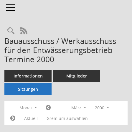
Toggle navigation
Rechercheauswahl
RSS-Feed
Bauausschuss / Werkausschuss
für den Entwässerungsbetrieb -
Termine 2000
Informationen
Mitglieder
Sitzungen
Monat
März
2000
Aktuell
Gremium auswählen