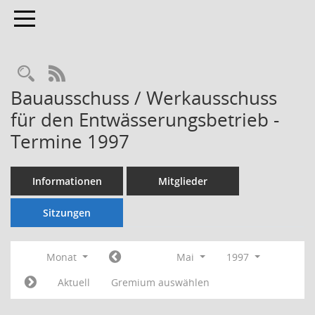
Toggle navigation
Rechercheauswahl
RSS-Feed
Bauausschuss / Werkausschuss
für den Entwässerungsbetrieb -
Termine 1997
Informationen
Mitglieder
Sitzungen
Monat
Mai
1997
Aktuell
Gremium auswählen