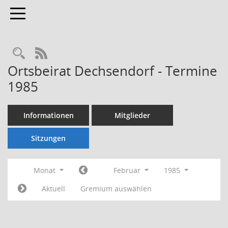
Toggle navigation
Rechercheauswahl
RSS-Feed
Ortsbeirat Dechsendorf - Termine
1985
Informationen
Mitglieder
Sitzungen
Monat
Februar
1985
Aktuell
Gremium auswählen