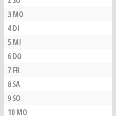
2
SO
3
MO
4
DI
5
MI
6
DO
7
FR
8
SA
9
SO
10
MO