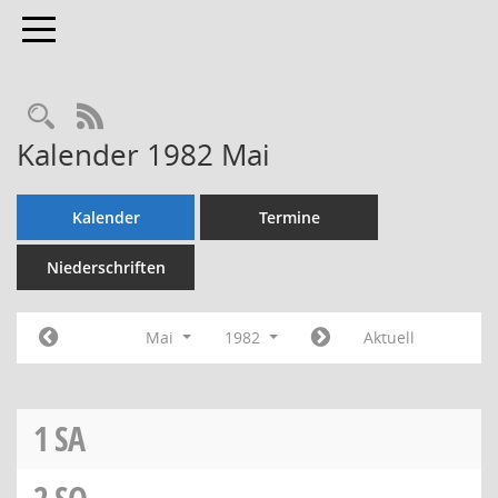
Toggle navigation
Rechercheauswahl
RSS-Feed
Kalender 1982 Mai
Kalender
Termine
Niederschriften
Mai
1982
Aktuell
1
SA