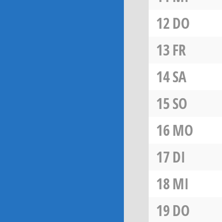
12
DO
13
FR
14
SA
15
SO
16
MO
17
DI
18
MI
19
DO