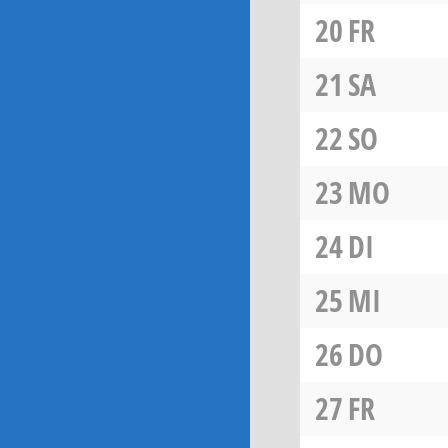
20
FR
21
SA
22
SO
23
MO
24
DI
25
MI
26
DO
27
FR