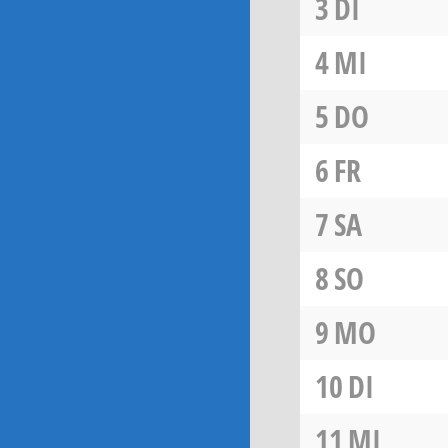
3
DI
4
MI
5
DO
6
FR
7
SA
8
SO
9
MO
10
DI
11
MI