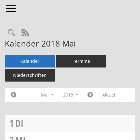
Toggle navigation
Rechercheauswahl
RSS-Feed
Kalender 2018 Mai
Kalender
Termine
Niederschriften
Mai
2018
Aktuell
1
DI