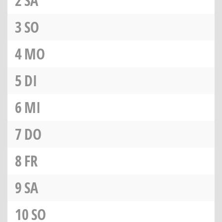
2
SA
3
SO
4
MO
5
DI
6
MI
7
DO
8
FR
9
SA
10
SO