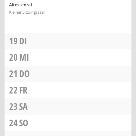
Ältestenrat
Kleiner Sitzungssaal
19
DI
20
MI
21
DO
22
FR
23
SA
24
SO