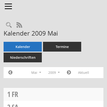
Toggle navigation
Rechercheauswahl
RSS-Feed
Kalender 2009 Mai
Kalender
Termine
Niederschriften
Mai
2009
Aktuell
1
FR