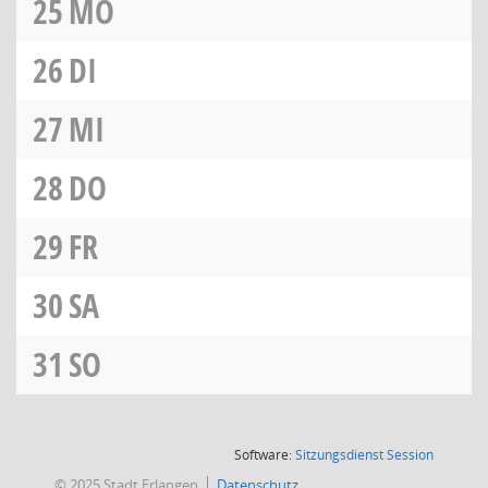
25
MO
26
DI
27
MI
28
DO
29
FR
30
SA
31
SO
(Wird in
Software:
Sitzungsdienst
Session
© 2025 Stadt Erlangen
Datenschutz