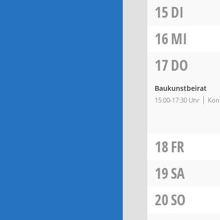
15
DI
16
MI
17
DO
Baukunstbeirat
15:00-17:30 Uhr
Kon
18
FR
19
SA
20
SO