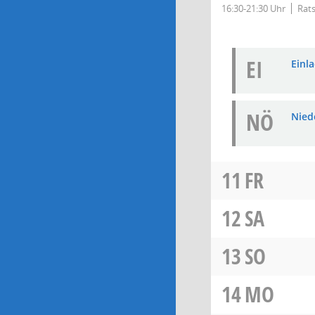
16:30-21:30 Uhr
Rats
EI
Einla
NÖ
Niede
11
FR
12
SA
13
SO
14
MO