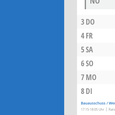
NÖ
3
DO
4
FR
5
SA
6
SO
7
MO
8
DI
Bauausschuss / We
17:15-18:05 Uhr
Rats