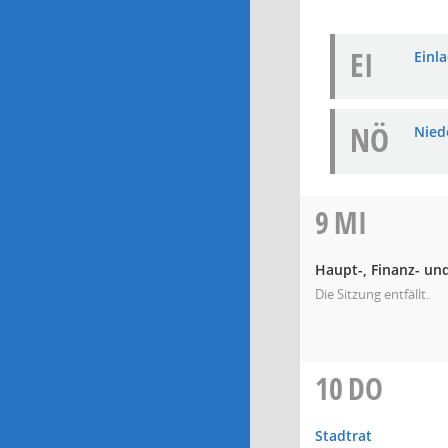
EI
Einla
NÖ
Niede
9
MI
Haupt-, Finanz- un
Die Sitzung entfällt.
10
DO
Stadtrat