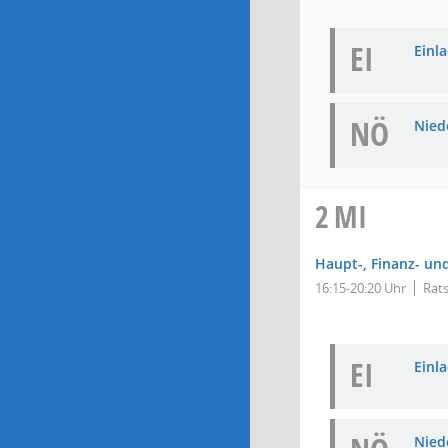
EI
Einla
NÖ
Niede
2
MI
Haupt-, Finanz- un
16:15-20:20 Uhr
Rats
EI
Einla
Niede