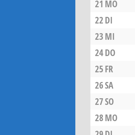
21
MO
22
DI
23
MI
24
DO
25
FR
26
SA
27
SO
28
MO
29
DI