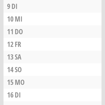
9
DI
10
MI
11
DO
12
FR
13
SA
14
SO
15
MO
16
DI