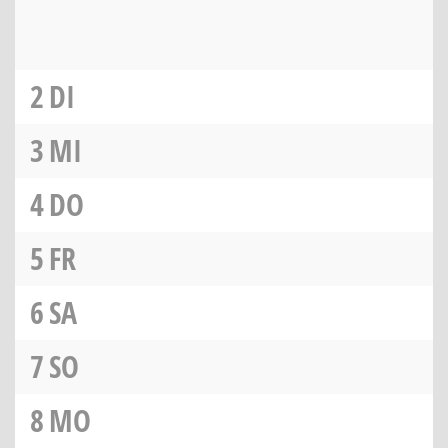
2
DI
3
MI
4
DO
5
FR
6
SA
7
SO
8
MO