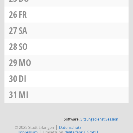
26
FR
27
SA
28
SO
29
MO
30
DI
31
MI
(Wird in
Software:
Sitzungsdienst
Session
© 2025 Stadt Erlangen
Datenschutz
Impressum
Umsetzung:
digitalfabriX GmbH