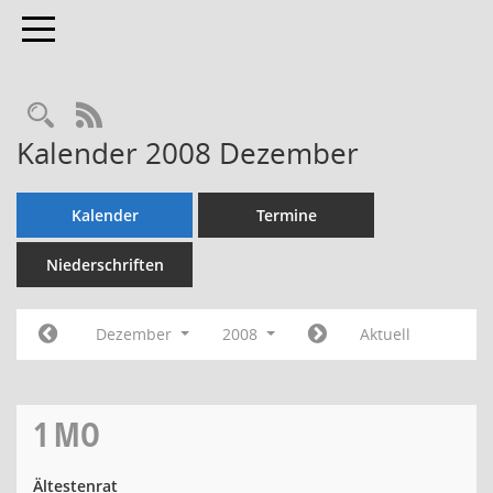
Toggle navigation
Rechercheauswahl
RSS-Feed
Kalender 2008 Dezember
Kalender
Termine
Niederschriften
Dezember
2008
Aktuell
1
MO
Ältestenrat