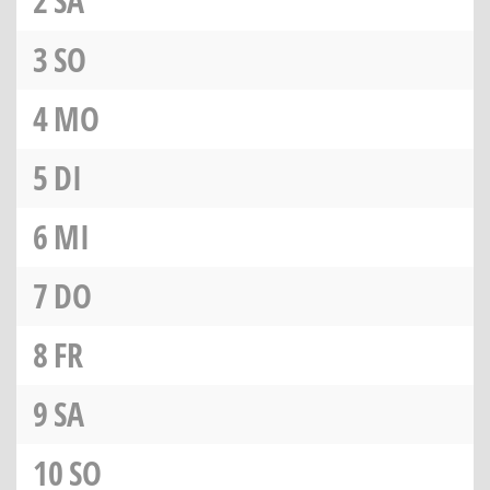
2
SA
3
SO
4
MO
5
DI
6
MI
7
DO
8
FR
9
SA
10
SO