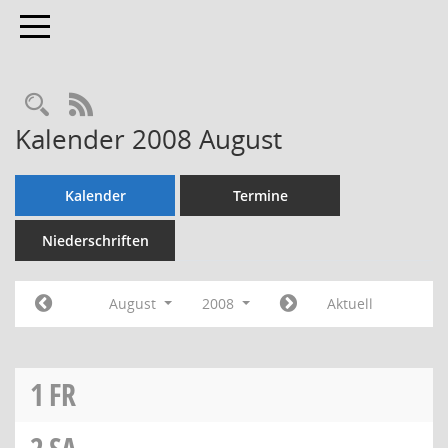
Toggle navigation
Rechercheauswahl
RSS-Feed
Kalender 2008 August
Kalender
Termine
Niederschriften
August
2008
Aktuell
1
FR