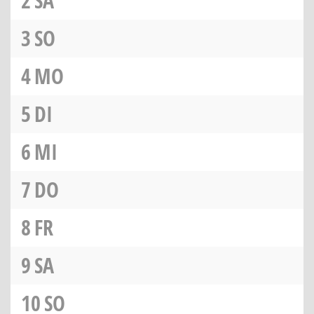
2
SA
3
SO
4
MO
5
DI
6
MI
7
DO
8
FR
9
SA
10
SO