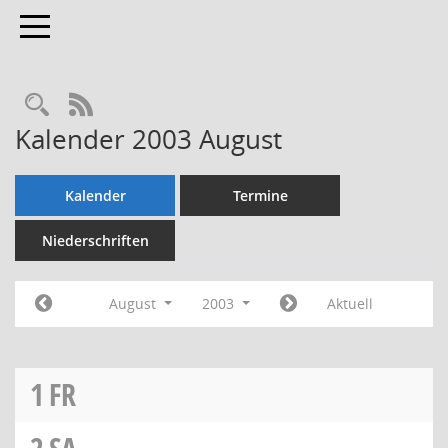
Toggle navigation
Rechercheauswahl
RSS-Feed
Kalender 2003 August
Kalender
Termine
Niederschriften
August
2003
Aktuell
1
FR