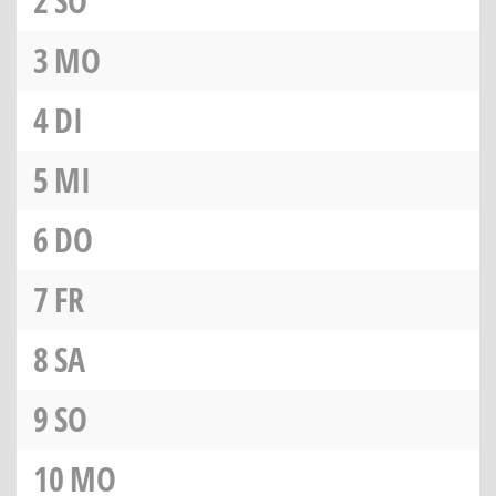
2
SO
3
MO
4
DI
5
MI
6
DO
7
FR
8
SA
9
SO
10
MO