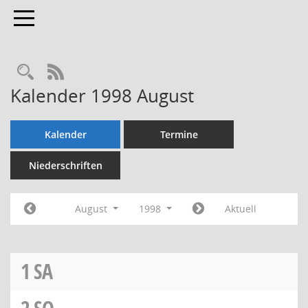
Toggle navigation
Rechercheauswahl
RSS-Feed
Kalender 1998 August
Kalender
Termine
Niederschriften
August
1998
Aktuell
1
SA