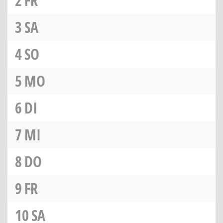
2
FR
3
SA
4
SO
5
MO
6
DI
7
MI
8
DO
9
FR
10
SA