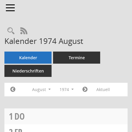
Toggle navigation
Rechercheauswahl
RSS-Feed
Kalender 1974 August
Kalender
Termine
Niederschriften
August
1974
Aktuell
1
DO