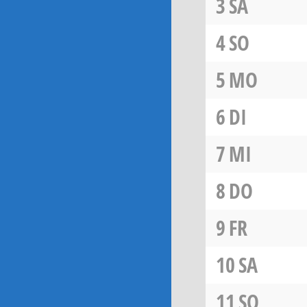
3
SA
4
SO
5
MO
6
DI
7
MI
8
DO
9
FR
10
SA
11
SO