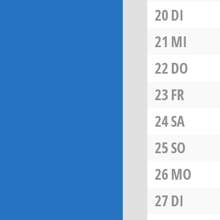
20
DI
21
MI
22
DO
23
FR
24
SA
25
SO
26
MO
27
DI