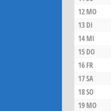
12
MO
13
DI
14
MI
15
DO
16
FR
17
SA
18
SO
19
MO