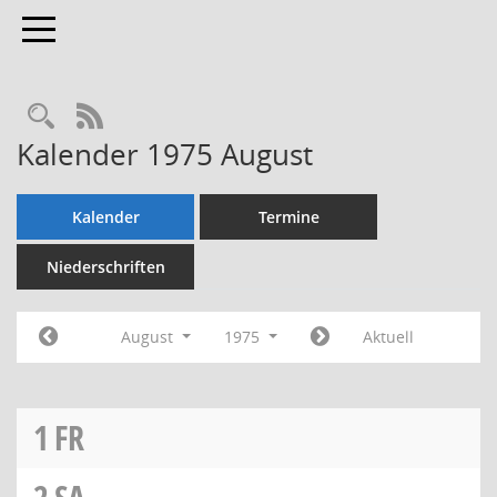
Toggle navigation
Rechercheauswahl
RSS-Feed
Kalender 1975 August
Kalender
Termine
Niederschriften
August
1975
Aktuell
1
FR