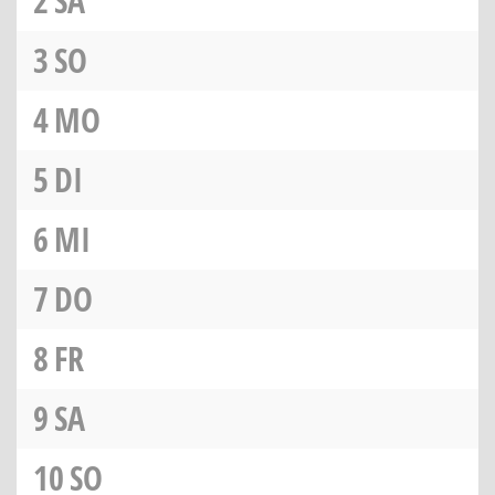
2
SA
3
SO
4
MO
5
DI
6
MI
7
DO
8
FR
9
SA
10
SO