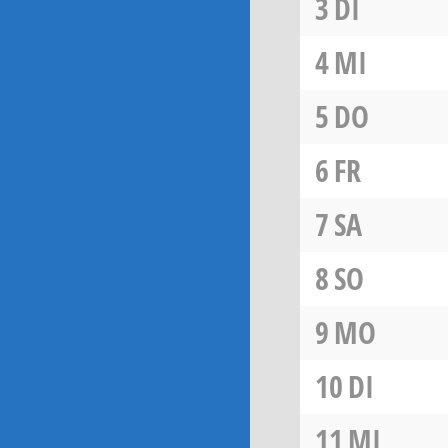
3
DI
4
MI
5
DO
6
FR
7
SA
8
SO
9
MO
10
DI
11
MI