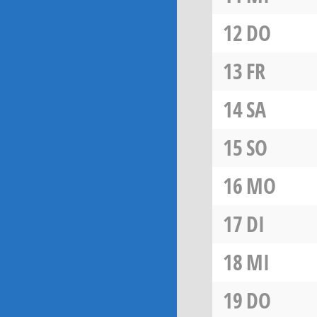
12
DO
13
FR
14
SA
15
SO
16
MO
17
DI
18
MI
19
DO