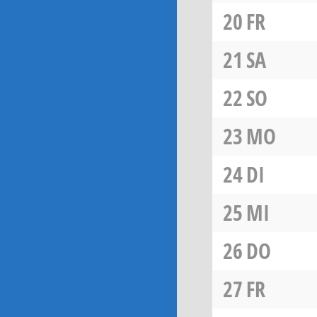
20
FR
21
SA
22
SO
23
MO
24
DI
25
MI
26
DO
27
FR