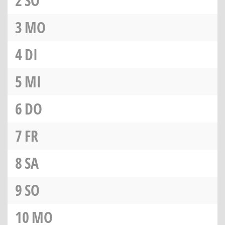
2
SO
3
MO
4
DI
5
MI
6
DO
7
FR
8
SA
9
SO
10
MO