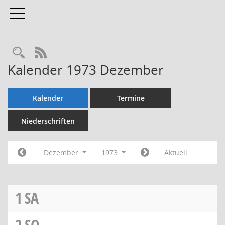
Toggle navigation
Rechercheauswahl
RSS-Feed
Kalender 1973 Dezember
Kalender
Termine
Niederschriften
Dezember
1973
Aktuell
1
SA