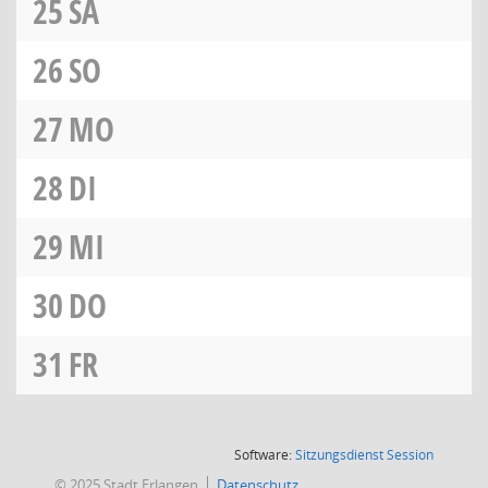
25
SA
26
SO
27
MO
28
DI
29
MI
30
DO
31
FR
(Wird in
Software:
Sitzungsdienst
Session
© 2025 Stadt Erlangen
Datenschutz