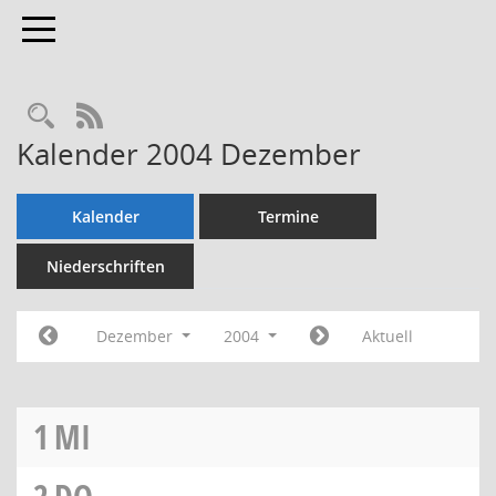
Toggle navigation
Rechercheauswahl
RSS-Feed
Kalender 2004 Dezember
Kalender
Termine
Niederschriften
Dezember
2004
Aktuell
1
MI