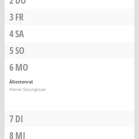
2
DO
3
FR
4
SA
5
SO
6
MO
Ältestenrat
Kleiner Sitzungssaal
7
DI
8
MI