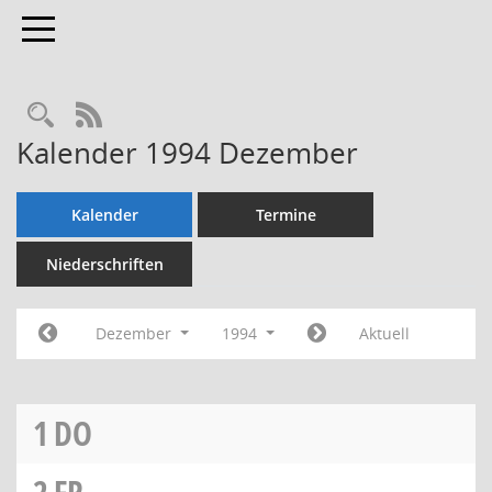
Toggle navigation
Rechercheauswahl
RSS-Feed
Kalender 1994 Dezember
Kalender
Termine
Niederschriften
Dezember
1994
Aktuell
1
DO