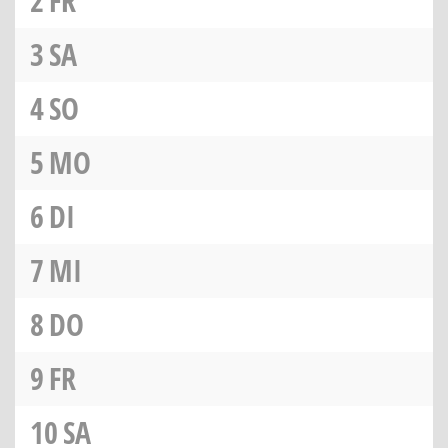
2
FR
3
SA
4
SO
5
MO
6
DI
7
MI
8
DO
9
FR
10
SA