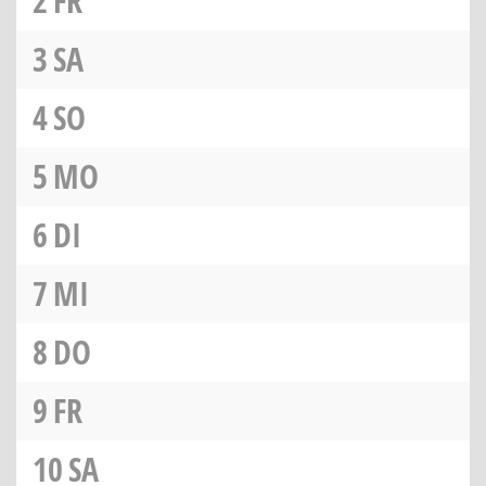
2
FR
3
SA
4
SO
5
MO
6
DI
7
MI
8
DO
9
FR
10
SA