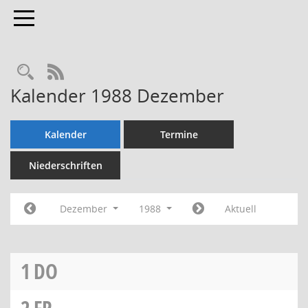
Toggle navigation
Rechercheauswahl
RSS-Feed
Kalender 1988 Dezember
Kalender
Termine
Niederschriften
Dezember
1988
Aktuell
1
DO