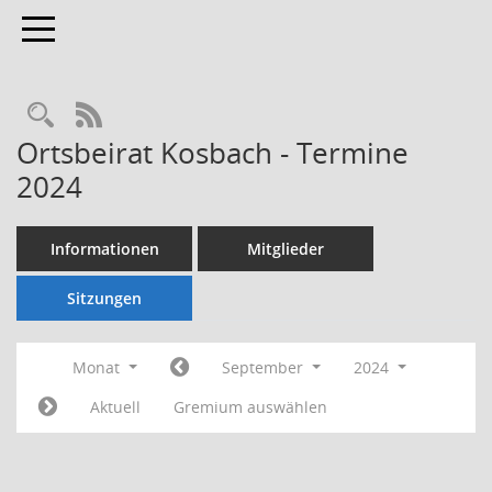
Toggle navigation
Rechercheauswahl
RSS-Feed
Ortsbeirat Kosbach - Termine
2024
Informationen
Mitglieder
Sitzungen
Monat
September
2024
Aktuell
Gremium auswählen