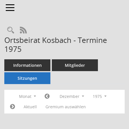
Toggle navigation
Rechercheauswahl
RSS-Feed
Ortsbeirat Kosbach - Termine
1975
Informationen
Mitglieder
Sitzungen
Monat
Dezember
1975
Aktuell
Gremium auswählen