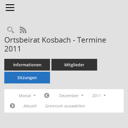
Toggle navigation
Rechercheauswahl
RSS-Feed
Ortsbeirat Kosbach - Termine
2011
Informationen
Mitglieder
Sitzungen
Monat
Dezember
2011
Aktuell
Gremium auswählen