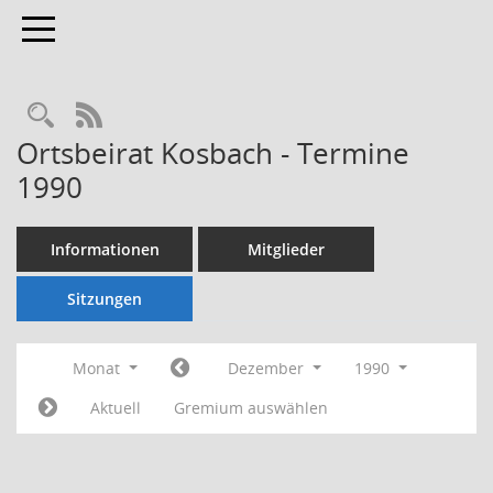
Toggle navigation
Rechercheauswahl
RSS-Feed
Ortsbeirat Kosbach - Termine
1990
Informationen
Mitglieder
Sitzungen
Monat
Dezember
1990
Aktuell
Gremium auswählen